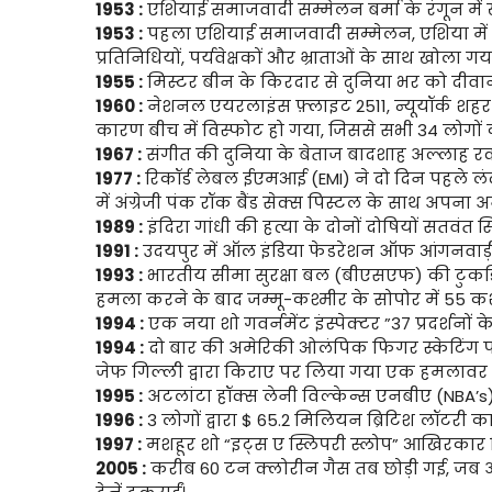
1953 :
एशियाई समाजवादी सम्मेलन बर्मा के रंगून में
1953 :
पहला एशियाई समाजवादी सम्मेलन, एशिया में स
प्रतिनिधियों, पर्यवेक्षकों और भ्राताओं के साथ खोला गय
1955 :
मिस्टर बीन के किरदार से दुनिया भर को दीवान
1960 :
नेशनल एयरलाइंस फ़्लाइट 2511, न्यूयॉर्क शहर स
कारण बीच में विस्फोट हो गया, जिससे सभी 34 लोगों 
1967 :
संगीत की दुनिया के बेताज बादशाह अल्‍लाह र
1977 :
रिकॉर्ड लेबल ईएमआई (EMI) ने दो दिन पहले लंद
में अंग्रेजी पंक रॉक बैंड सेक्स पिस्टल के साथ अपना 
1989 :
इंदिरा गांधी की हत्या के दोनों दोषियों सतवंत 
1991 :
उदयपुर में ऑल इंडिया फेडरेशन ऑफ आंगनवाड़ी 
1993 :
भारतीय सीमा सुरक्षा बल (बीएसएफ) की टुकड़
हमला करने के बाद जम्मू-कश्मीर के सोपोर में 55 कश
1994 :
एक नया शो गवर्नमेंट इंस्पेक्टर ”37 प्रदर्शनों
1994 :
दो बार की अमेरिकी ओलंपिक फिगर स्केटिंग पदक वि
जेफ गिल्ली द्वारा किराए पर लिया गया एक हमलावर द्व
1995 :
अटलांटा हॉक्स लेनी विल्केन्स एनबीए (NBA’
1996 :
3 लोगों द्वारा $ 65.2 मिलियन ब्रिटिश लॉटरी का
1997 :
मशहूर शो “इट्स ए स्लिपरी स्लोप” आखिरकार विव
2005 :
करीब 60 टन क्लोरीन गैस तब छोड़ी गई, जब अमे