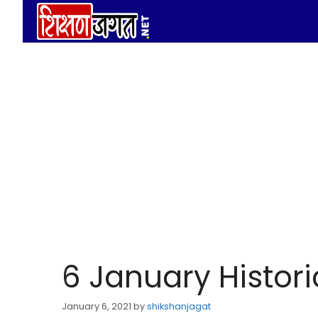
Skip
to
content
6 January Histori
January 6, 2021
by
shikshanjagat