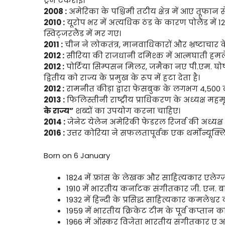
ट्रेनें टकराईं।
2008 :
अमेरिका के पश्चिमी तटीय क्षेत्र में आए तूफान स
2010 :
यूरोप भर में अत्यधिक ठंड के कारण पोलैंड मे
स्विट्जरलैंड में मर गए।
2011 :
चीन ने लोकतंत्र, मानवाधिकारों और भ्रष्टाचार क
2012 :
सीरिया की राजधानी दमिश्क में आत्मघाती हमले
2012 :
पोर्टिया सिम्पसन मिलर, जमैका नए पी.एम. घो
द्वितीय को राज्य के प्रमुख के रूप में हटा देता है।
2012 :
रामनीत कीड़ा द्वारा फेसबुक के लगभग 4,500 
2013 :
फिलिस्तीनी राष्ट्रीय प्राधिकरण के अध्यक्ष म
के राज्य”
शब्दों का उपयोग करना चाहिए।
2014 :
जेनेट येलेन अमेरिकी फेडरल रिजर्व की अध्यक्ष
2016 :
उत्तर कोरिया ने सफलतापूर्वक एक थर्मोन्यूक्
Born on 6 January
1824 में फ़्रांस के लेखक और साहित्यकार एलेग्
1910 में भारतीय कर्नाटक संगीतकार जी. एन. 
1932 में हिन्दी के प्रसिद्ध साहित्यकार कमलेश्वर
1959 में भारतीय क्रिकेट टीम के पूर्व कप्तान 
1966 में ऑस्कर विजेता भारतीय संगीतकार ए 