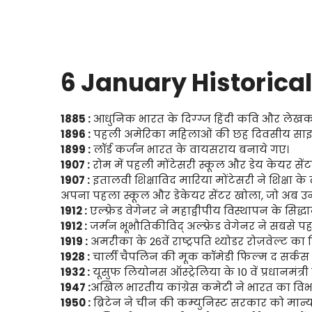
6 January Historical
1885 :
आधुनिक भारत के दिग्ग्ज हिंदी कवि और लेखकों मे
1896 :
पहली अमेरिका महिलाओं की छह दिवसीय साइकिल 
1899 :
लॉर्ड कर्जन भारत के वायसराय बनाये गए।
1907 :
रोम में पहली मोंटेसरी स्कूल और डेय केयर सें
1907 :
इतालवी शिक्षाविद मारिया मोंटेसरी ने शिक्षा क
अपना पहला स्कूल और डेकेयर सेंटर खोला, जो अब उ
1912 :
एल्फ्रेड वेगेनर ने महाद्वीपीय विस्थापन के सिद्धा
1912 :
जर्मन भूभौतिकीविद् अल्फ्रेड वेगेनर ने सबसे पहल
1919 :
अमरीका के 26वें राष्ट्रपति थ्योडर रोज़वेल्ट का
1928 :
चार्ली चैपलिन की मूक कॉमेडी फिल्म द सर्कस का प्
1932 :
यूसुफ लियोनस ऑस्ट्रेलिया के 10 वें प्रधानमंत्री
1947 :
अखिल भारतीय कांग्रेस कमेटी ने भारत का व
1950 :
ब्रिटेन ने चीन की कम्युनिस्ट सरकार को मान्य