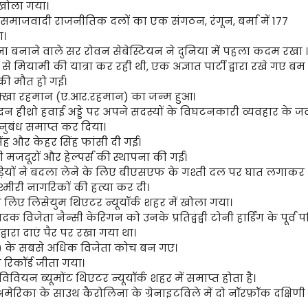
 खोला गया।
माजवादी राजनीतिक दलों का एक संगठन, रंगून, बर्मा में 177
ा।
ा बनाने वाले सर रोवन सेबेस्टियन ने दुनिया में पहला कदम रखा ।
े मियामी की यात्रा कर रही थी, एक अज्ञात पार्टी द्वारा रखे गए बम
की मौत हो गई।
क्‍खा रहमान (ए.आर.रहमान) का जन्‍म हुआ।
न हीथ्रो हवाई अड्डे पर अपने सदस्यों के विघटनकारी व्यवहार के ज
अनुबंध समाप्त कर दिया।
सिंह और केहर सिंह फांसी दी गई।
मजदूरों और हेल्पर्स की स्थापना की गई।
ियों ने बदला लेने के लिए बीएसएफ के गश्ती दल पर घात लगाकर
्मीरी नागरिकों की हत्या कर दी।
 के लिए लिसेयुम थिएटर न्यूयॉर्क शहर में खोला गया।
जेता नैन्सी केरिगन को उनके प्रतिद्वंद्वी टोनी हार्डिंग के पूर्व प
ारा दाएं पैर पर रखा गया था।
s) के सबसे अधिक विजेता कोच बन गए।
 रिकॉर्ड जीता गया।
ियन ब्यूमोंट थिएटर न्यूयॉर्क शहर में समाप्त होता है।
रिका के साउथ कैरोलिना के ग्रेनाइटविले में दो नॉरफ़ॉक दक्षिणी