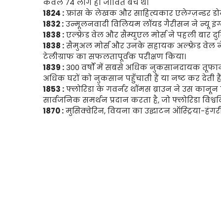
केवल 74 लोग ही जीवित बचे थे।
1824 :
फ़्रांस के लेखक और साहित्यकार एलेग्ज़न्डर डो
1832 :
उन्मूलनवादी विलियम लॉयड गैरीसन ने न्यू इंग
1838 :
एल्फ्रेड वेल और सैम्युएल मोर्स ने पहली बार दु
1838 :
सैमुअल मोर्स और उनके सहायक अल्फ्रेड वेल ने प
टेलीग्राफ का सफलतापूर्वक परीक्षण किया।
1839 :
300 वर्षों में सबसे अधिक नुकसानदायक तूफान आ
अधिक घरों को नुकसान पहुँचाती हैं या नष्ट कर देती हैं
1853 :
फ्लोरिडा के गवर्नर थॉमस ब्राउन ने उस कानून 
सार्वजनिक समर्थन प्रदान करता है, जो फ्लोरिडा विश्व
1870 :
मुसिक्वेरिन, वियना का उद्घाटन ऑस्ट्रिया-हंग