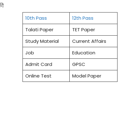
की
10th Pass
12th Pass
Talati Paper
TET Paper
Study Material
Current Affairs
Job
Education
Admit Card
GPSC
Online Test
Model Paper