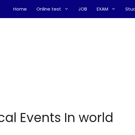
Home
Online test
JOB
EXAM
Stud
cal Events In world