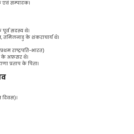
ेखक एवं सम्पादक।
ूर्व सदस्य थे।
, तमिलनाडु के शंकराचार्य थे।
ा, प्रथम राष्ट्रपति-भारत)
के अफ़सर थे।
णा प्रताप के पिता।
सव
म दिवस)।