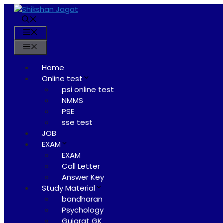
Skip
to
content
Menu
Menu
Home
Online test
psi online test
NMMS
PSE
sse test
JOB
EXAM
EXAM
Call Letter
Answer Key
Study Material
bandharan
Psychology
Gujarat GK