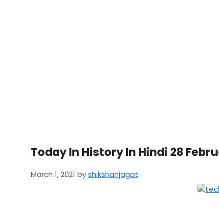
Today In History In Hindi 28 Febr
March 1, 2021
by
shikshanjagat