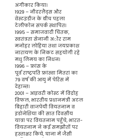
अंगीकार किया।
1929 – नीदरलैंड्स और
वेस्टइंडीज के बीच पहला
टेलीफाेन संपर्क स्थापित।
1995 – समाजवादी चिंतक,
स्वतंत्रता सेनानी अौर राम
मनोहर लोहिया तथा जयप्रकाश
नारायण के निकट सहयोगी रहे
मधु लिमय का निधन।
1996 – फ़्रांस के
पूर्व राष्ट्रपति फ़्रांस्वा मितरां का
79 वर्ष की आयु में पेरिस में
देहान्त।
2001 – आइवरी कोस्ट में विद्रोह
विफल, भारतीय प्रधानमंत्री अटल
बिहारी वाजपेयी वियतनाम व
इंडोनेशिया की सात दिवसीय
यात्रा पर वियतनाम पहुँचे, भारत-
वियतनाम ने कई समझौतों पर
हस्ताक्षर किये, घाना में जैसी