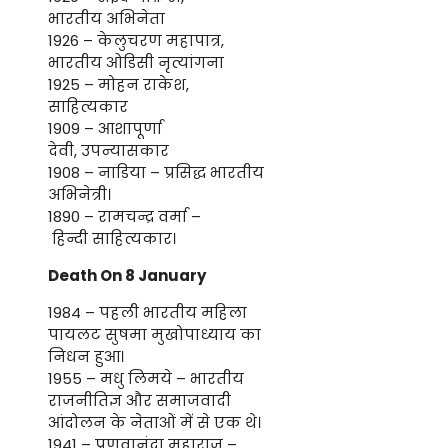
भारतीय अभिनेता
1926 – केलुचरण महापात्र,
भारतीय ओडिसी नृत्यांगना
1925 – मोहन राकेश,
साहित्यकार
1909 – आशापूर्णा
देवी, उपन्यासकार
1908 – नाडिया – प्रसिद्ध भारतीय
अभिनेत्री।
1890 – रामचन्द्र वर्मा –
हिन्दी साहित्यकार।
Death On 8 January
1984 – पहली भारतीय महिला
पायलट सुषमा मुखोपाध्याय का
निधन हुआ।
1955 – मधु लिमये – भारतीय
राजनीतिज्ञ और समाजवादी
आंदोलन के नेताओं में से एक थे।
1941 – प्रणवानंदा महाराज –