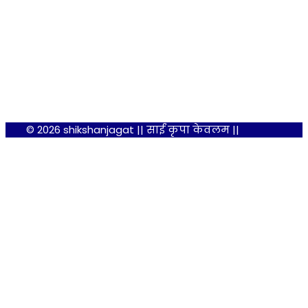
© 2026 shikshanjagat || साईं कृपा केवलम ||