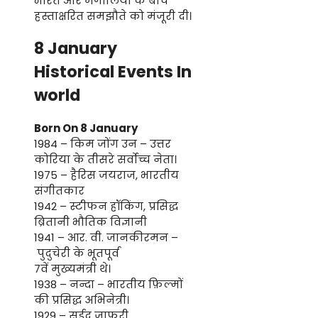
भारत और मंगोलिया के बीच
हस्ताक्षरित समझौते को मंजूरी दी।
8 January
Historical Events In
world
Born On 8 January
1984 – किम जोंग उन – उत्तर
कोरिया के तीसरे सर्वोच्च नेता।
1975 – हैरिस जयराज, भारतीय
संगीतकार
1942 – स्टीफन हॉकिंग, प्रसिद्ध
ब्रितानी भौतिक विज्ञानी
1941 – आर. वी. जानकीरमन –
पुदुचेरी के भूतपूर्व
7वें मुख्यमंत्री थे।
1938 – नन्दा – भारतीय फ़िल्मों
की प्रसिद्ध अभिनेत्री।
1929 – सईद जाफ़री,