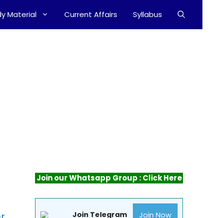
y Material
Current Affairs
Syllabus
Join our Whatsapp Group : Click Here
Join Now
r
Join Telegram