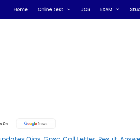
Home
Online test
JOB
EXAM
Stud
pdates Ojas, Gpsc, Call Letter, Result, Answe