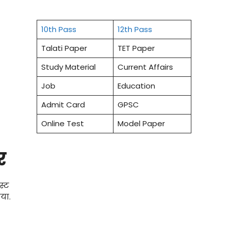
10th Pass
12th Pass
Talati Paper
TET Paper
Study Material
Current Affairs
Job
Education
Admit Card
GPSC
Online Test
Model Paper
र
स्ट
या.