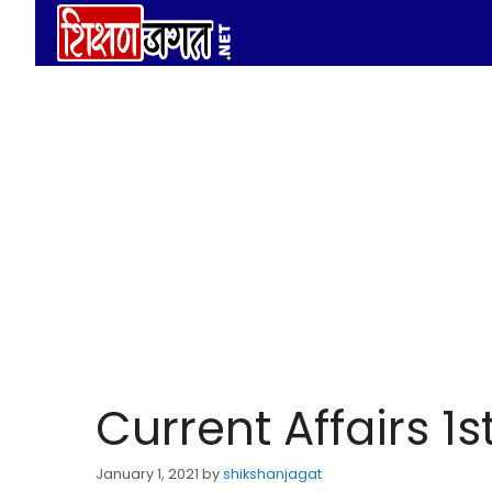
Skip
to
content
Current Affairs 1
January 1, 2021
by
shikshanjagat