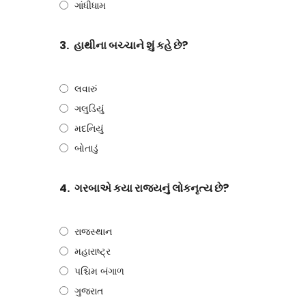
ગાંધીધામ
3.
હાથીના બચ્ચાને શું કહે છે?
લવારું
ગલુડિયું
મદનિયું
બોતાડું
4.
ગરબાએ કયા રાજ્યનું લોકનૃત્ય છે?
રાજસ્થાન
મહારાષ્ટ્ર
પશ્ચિમ બંગાળ
ગુજરાત