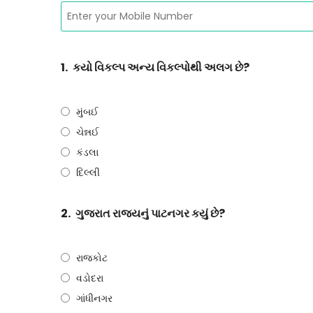
1.
કયો વિકલ્પ અન્ય વિકલ્પોથી અલગ છે?
મુંબઈ
ચેન્નઈ
કંડલા
દિલ્લી
2.
ગુજરાત રાજયનું પાટનગર કયું છે?
રાજકોટ
વડોદરા
ગાંધીનગર