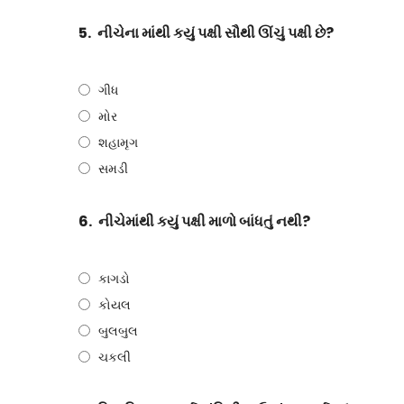
5.
નીચેના માંથી કયું પક્ષી સૌથી ઊંચું પક્ષી છે?
ગીધ
મોર
શહામૃગ
સમડી
6.
નીચેમાંથી કયું પક્ષી માળો બાંધતું નથી?
કાગડો
કોયલ
બુલબુલ
ચકલી