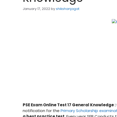
January 17, 2022
by
shikshanjagat
PSE Exam Online Test 17 General Knowledge
:
notification for the
Primary Scholarship examina
a best practice test.
Every year SEB Conducts t