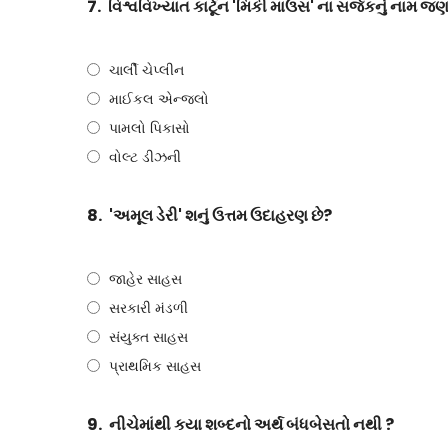
7.
વિશ્વવિખ્યાત કાર્ટૂન 'મિકી માઉસ' ના સર્જકનું નામ જણ
ચાર્લી ચેપ્લીન
માઈકલ એન્જલો
પામલો પિકાસો
વોલ્ટ ડીઝની
8.
'અમૂલ ડેરી' શનું ઉત્તમ ઉદાહરણ છે?
જાહેર સાહસ
સરકારી મંડળી
સંયુક્ત સાહસ
પ્રાથમિક સાહસ
9.
નીચેમાંથી કયા શબ્દનો અર્થ બંધબેસતો નથી ?