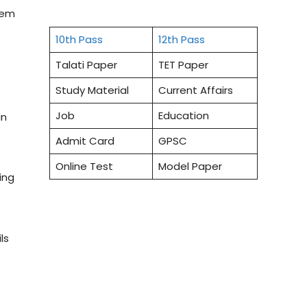
hem
10th Pass
12th Pass
Talati Paper
TET Paper
Study Material
Current Affairs
Job
Education
an
Admit Card
GPSC
Online Test
Model Paper
ing
ls