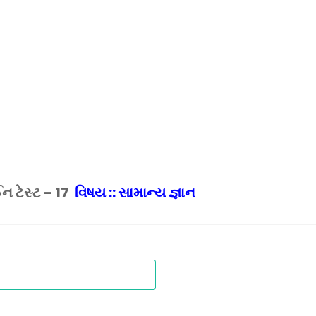
ટેસ્ટ - 17
વિષય :: સામાન્ય જ્ઞાન