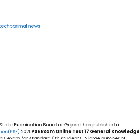
State Examination Board of Gujarat has published a
tion(PSE)
2021.
PSE Exam Online Test 17 General Knowledge
his exam for standard 6th students. A large number of