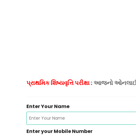
પ્રાથમિક શિષ્યવૃત્તિ પરીક્ષા
: આજનો ઓનલાઈન 
Enter Your Name
Enter your Mobile Number