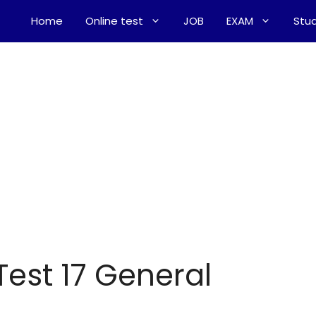
Home
Online test
JOB
EXAM
Stud
Test 17 General