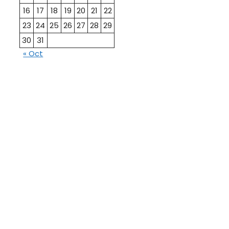
16
17
18
19
20
21
22
23
24
25
26
27
28
29
30
31
« Oct
10th
12th Pass
Pass
Talati
TET Paper
Paper
Study
Current
Material
Affairs