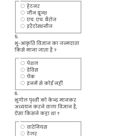
हेटनर
जीन ब्रून्श
एच. एच. बैरोज
इरैटोस्थनीज
5.
भू-आकृति विज्ञान का जन्मदाता
किसे माना जाता है ?
पेशल
डेविस
पेंक
इनमें से कोई नहीं
6.
भूगोल पृथ्वी को केन्द्र मानकर
अध्ययन करने वाला विज्ञान है,
ऐसा किसने कहा था ?
वारेनियस
टेलर