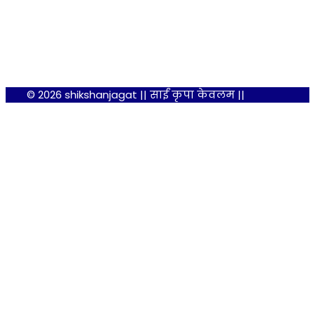
© 2026 shikshanjagat || साईं कृपा केवलम ||