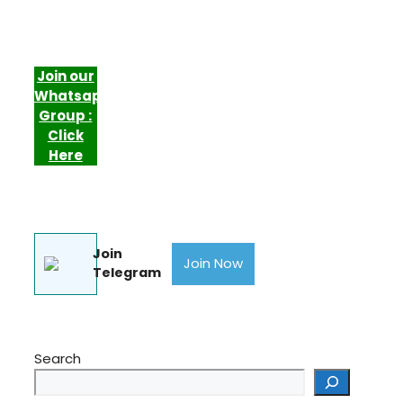
Join our
Whatsapp
Group :
Click
Here
Join
Join Now
Telegram
Search