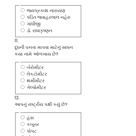
જયપ્રકાશ નારાયણ
પંડિત જવાહરલાલ નહેરુ
ગાંધીજી
ડૉ. રાધાકૃષ્ણન
11.
દૂધની ઘનતા માપવા માટેનું સાધન
કયા નામે ઓળખાય છે?
બેરોમીટર
લેકટોમીટર
થર્મોમીટર
ગેલ્વોમીટર
12.
આપનું રાષ્ટ્રીય પક્ષી કયું છે?
હંસ
કબૂતર
પોપટ