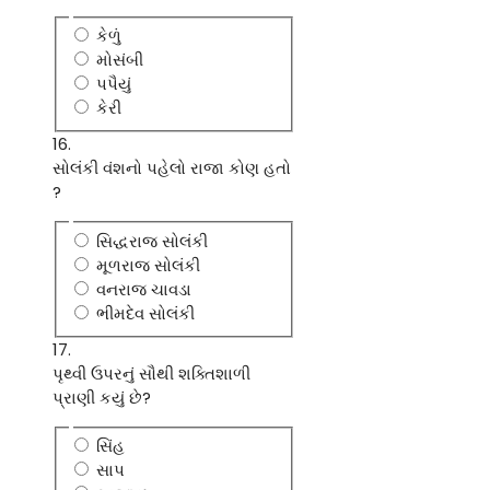
કેળું
મોસંબી
પપૈયું
કેરી
16.
સોલંકી વંશનો પહેલો રાજા કોણ હતો
?
સિદ્ધરાજ સોલંકી
મૂળરાજ સોલંકી
વનરાજ ચાવડા
ભીમદેવ સોલંકી
17.
પૃથ્વી ઉપરનું સૌથી શક્તિશાળી
પ્રાણી કયું છે?
સિંહ
સાપ