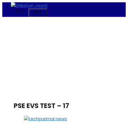
Skip
to
Menu
content
PSE EVS TEST – 17