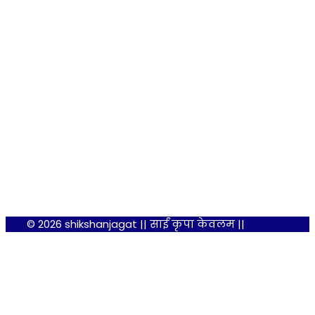
© 2026 shikshanjagat || साईं कृपा केवलम ||