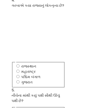
4.
ગરબાએ કયા રાજ્યનું લોકનૃત્ય છે?
રાજસ્થાન
મહારાષ્ટ્ર
પશ્ચિમ બંગાળ
ગુજરાત
5.
નીચેના માંથી કયું પક્ષી સૌથી ઊંચું
પક્ષી છે?