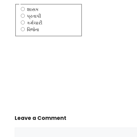
શાસક
પ્રતાપી
કર્મચારી
વિજેતા
Leave a Comment
Comment