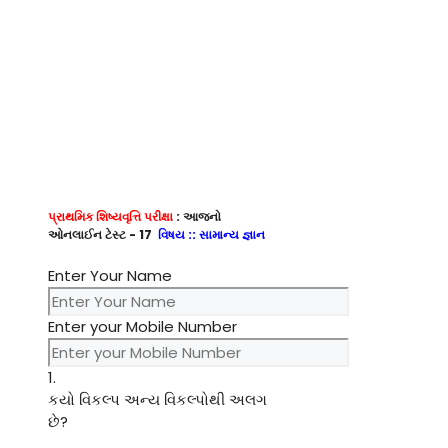
પ્રાથમિક શિષ્યવૃત્તિ પરીક્ષા
: આજનો
ઓનલાઈન ટેસ્ટ - 17
વિષય :: સામાન્ય જ્ઞાન
Enter Your Name
Enter your Mobile Number
1.
કયો વિકલ્પ અન્ય વિકલ્પોથી અલગ
છે?