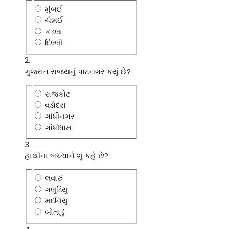
મુંબઈ
ચેન્નઈ
કંડલા
દિલ્લી
2.
ગુજરાત રાજયનું પાટનગર કયું છે?
રાજકોટ
વડોદરા
ગાંધીનગર
ગાંધીધામ
3.
હાથીના બચ્ચાને શું કહે છે?
લવારું
ગલુડિયું
મદનિયું
બોતાડું