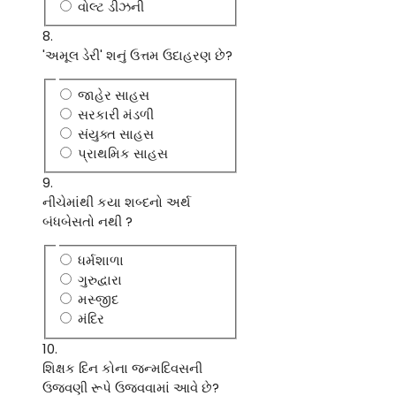
વોલ્ટ ડીઝની
8.
'અમૂલ ડેરી' શનું ઉત્તમ ઉદાહરણ છે?
જાહેર સાહસ
સરકારી મંડળી
સંયુક્ત સાહસ
પ્રાથમિક સાહસ
9.
નીચેમાંથી કયા શબ્દનો અર્થ
બંધબેસતો નથી ?
ધર્મશાળા
ગુરુદ્વારા
મસ્જીદ
મંદિર
10.
શિક્ષક દિન કોના જન્મદિવસની
ઉજવણી રૂપે ઉજવવામાં આવે છે?