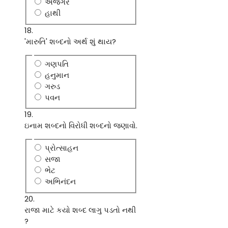
અજગર
હાથી
18.
'મારુતિ' શબ્દનો અર્થ શું થાય?
ગણપતિ
હનુમાન
ગરુડ
પવન
19.
ઇનામ શબ્દનો વિરોધી શબ્દનો જણાવો.
પ્રોત્સાહન
સજા
ભેટ
અભિનંદન
20.
રાજા માટે કયો શબ્દ લાગુ પડતો નથી
?