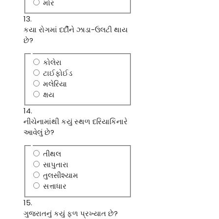
મોર
13.
કયા રોગમાં દર્દીને ઝાડા-ઉલટી થાય
છે?
કોલેરા
ટાઈફોઈડ
મલેરિયા
ક્ષય
14.
નીચેનામાંથી કયું સ્થળ દરિયાકિનારે
આવેલું છે?
તીથલ
સાપુતારા
તુલસીશ્યામ
સત્તાધાર
15.
ગુજરાતનું કયું ફળ પ્રખ્યાત છે?