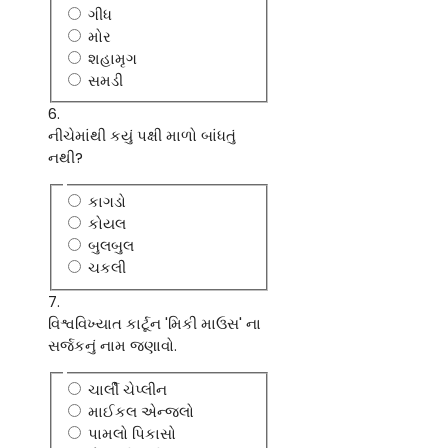
ગીધ
મોર
શહામૃગ
સમડી
6.
નીચેમાંથી કયું પક્ષી માળો બાંધતું
નથી?
કાગડો
કોયલ
બુલબુલ
ચકલી
7.
વિશ્વવિખ્યાત કાર્ટૂન 'મિકી માઉસ' ના
સર્જકનું નામ જણાવો.
ચાર્લી ચેપ્લીન
માઈકલ એન્જલો
પામલો પિકાસો