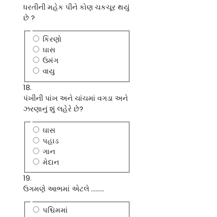
ધરતીની મહેક પીને કોણ ચકચૂર થયું
છે ?
કિરણો
ઘાસ
ઉમંગ
વાયુ
18.
પંખીની પાંખ અને ચાંચમાં વગડા અને
ઝરણાનું શું લહેરે છે?
ઘાસ
પહાડ
ગાન
મેદાન
19.
ઉગમણે આભમાં એટલે .........
પશ્ચિમમાં