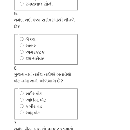
રમણલાલ સોની
5.
નર્મદા નદી કયા સરોવરમાંથી નીકળે
છે?
બૈકલ
સાંભર
અમરકંટક
દલ સરોવર
6.
ગુજરાતમાં નર્મદા નદીએ બનાવેલો
બેટ કયા નામે ઓળખાય છે?
ખદીર બેટ
અલિયા બેટ
કબીર વડ
સાધુ બેટ
7.
નર્મદા મૈયા પાઠ નો પ્રકાર જણાવો.