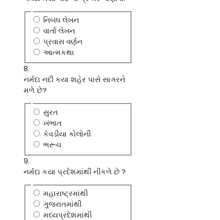
નિબંધ લેખન
વાર્તા લેખન
પ્રવાસ વર્ણન
આત્મકથા
8.
નર્મદા નદી કયા શહેર પાસે સાગરને
મળે છે?
સુરત
ખંભાત
કેવડીયા કોલોની
ભરૂચ
9.
નર્મદા કયા પ્રદેશમાંથી નીકળે છે ?
મહારાષ્ટ્રમાંથી
ગુજરાતમાંથી
મધ્યપ્રદેશમાંથી