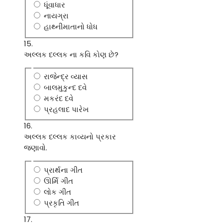
ધૂંવાધાર
નાયગ્રા
હાથ્નીમાતાનો ધોધ
15.
અલ્લક દલ્લક ના કવિ કોણ છે?
રાજેન્દ્ર વ્યાસ
બાલમુકુન્દ દવે
મકરંદ દવે
પ્રહલાદ પારેખ
16.
અલ્લક દલ્લક કાવ્યનો પ્રકાર
જણાવો.
પ્રાર્થના ગીત
ઊર્મિ ગીત
લોક ગીત
પ્રકૃતિ ગીત
17.