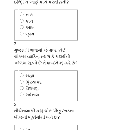
ઇન્દ્રિય ઓછું કાર્ય કરતી હતી?
નાક
કાન
આંખ
જીભ
2.
ગુજરાતી ભાષામાં જે શબ્દ કોઈ
ચોક્કસ વ્યક્તિ, સ્થળ કે પદાર્થની
ઓળખ સૂચવે છે તે શબ્દને શું કહે છે?
સંજ્ઞા
ક્રિયાપદ
વિશેષણ
સર્વનામ
3.
નીચેનામાંથી કયું એક પીણું ઝાડના
બીજની ભૂકીમાંથી બને છે?
ચા