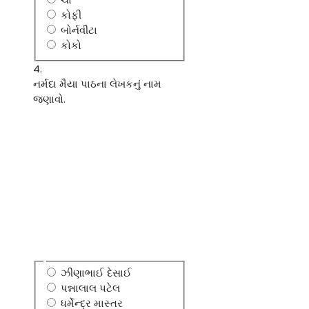
કોફી
બોર્નવીટા
કોકો
4.
નર્મદા મૈયા પાઠના લેખકનું નામ
જણાવો.
ઝીણાભાઈ દેસાઈ
પન્નાલાલ પટેલ
ધર્મેન્દ્ર માસ્તર