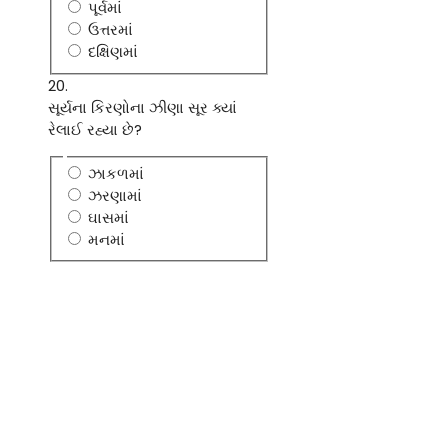
પૂર્વમાં
ઉત્તરમાં
દક્ષિણમાં
20.
સૂર્યના કિરણોના ઝીણા સૂર ક્યાં
રેલાઈ રહ્યા છે?
ઝાકળમાં
ઝરણામાં
ઘાસમાં
મનમાં