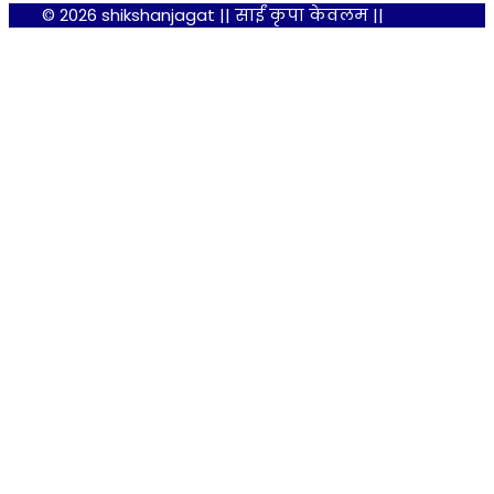
© 2026 shikshanjagat || साईं कृपा केवलम ||