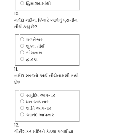
હિમાલયમાંથી
10.
નર્મદા નદીના કિનારે આવેલું પ્રાચીન
તીર્થ કયું છે?
ગળતેશ્વર
શુક્લ તીર્થ
સોમનાથ
દ્વારકા
11.
નર્મદા શબ્દનો અર્થ નીચેનામથી કયો
છે?
સમૃધ્ધિ આપનાર
ધન આપનાર
શાંતિ આપનાર
આનંદ આપનાર
12.
ગૌરીશંકર મંદિરને કેટલા પગથીયા