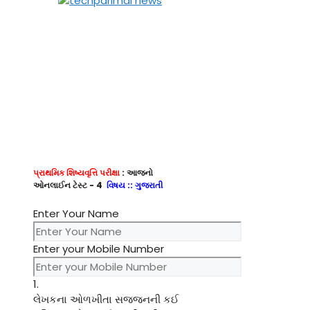
પ્રાથમિક શિષ્યવૃત્તિ પરીક્ષા
: આજનો
ઓનલાઈન ટેસ્ટ - 4
વિષય :: ગુજરાતી
Enter Your Name
Enter your Mobile Number
1.
લેખકના ઓળખીતા સજ્જનની કઈ