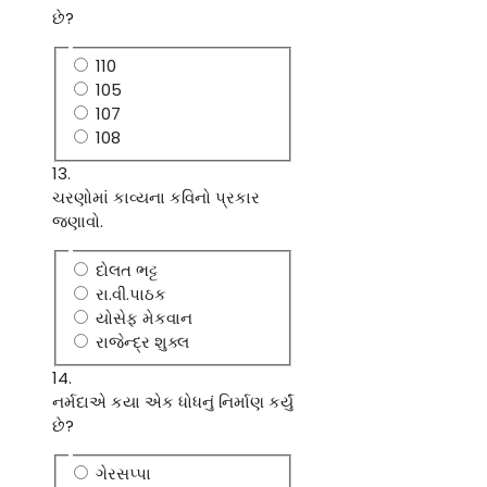
છે?
110
105
107
108
13.
ચરણોમાં કાવ્યના કવિનો પ્રકાર
જણાવો.
દોલત ભટ્ટ
રા.વી.પાઠક
યોસેફ મેકવાન
રાજેન્દ્ર શુક્લ
14.
નર્મદાએ કયા એક ધોધનું નિર્માણ કર્યું
છે?
ગેરસપ્પા