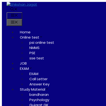
Skip
to
content
Menu
Menu
Home
Online test
psi online test
NMMS
PSE
sse test
JOB
EXAM
EXAM
Call Letter
Answer Key
Study Material
bandharan
Psychology
Gujarat GK