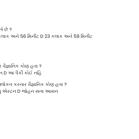
ે છે ?
કલાક અને 56 મિનીટ D 23 કલાક અને 59 મિનીટ
વૈજ્ઞાનિક કોણ હતા ?
્સન D આ પૈકી કોઈ નહિ
વલોકન કરનાર વૈજ્ઞાનિક કોણ હતા ?
્લ્યુ એસ્ટન D જોહન સના આસન