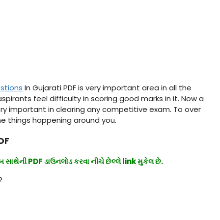
stions
In Gujarati PDF is very important area in all the
pirants feel difficulty in scoring good marks in it. Now a
ry important in clearing any competitive exam. To over
he things happening around you.
DF
ાબ સાથેની PDF ડાઉનલોડ કરવા નીચે છેલ્લે link મુકેલ છે.
?