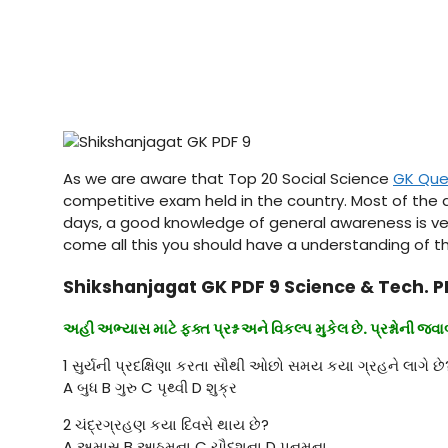
As we are aware that Top 20 Social Science
GK Que
competitive exam held in the country. Most of the as
days, a good knowledge of general awareness is ve
come all this you should have a understanding of t
Shikshanjagat GK PDF 9 Science & Tech. P
અહી અભ્યાસ માટે ફક્ત પ્રશ્ન અને વિકલ્પ મુકેલ છે. પ્રશ્નોની જવ
1 સુર્યની પ્રદક્ષિણા કરતા સૌથી ઓછો સમય કયા ગ્રહને લાગે છે
A બુધ B ગુરુ C પૃથ્વી D શુક્ર
2 ચંદ્રગ્રહણ કયા દિવસે થાય છે?
A અમાસ B આઠમના C ચૌદશના D પૂનમના