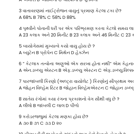
3 વાતાવરણમાં નાઈટ્રોજન વાયુનું પ્રમાણ કેટલા ટકા છે?
A 68% B 78% C 58% D 88%
4 પૃથ્વીને પોતાની ધરી પર એક પરિભ્રમણ કરતા કેટલો સમય લાગ
A 23 કલાક અને 20 મિનીટ B 23 કલાક અને 46 મિનીટ C 23 
5 બાયોગેસમાં મુખ્યત્વે કયો વાયુ હોય છે ?
A બ્યુટેન B પ્રોપેન C મિથેન D હેક્ઝેન
6 ” કેટલાક તત્વોના અણુઓ એક સરખા હોતા નથી” એમ કેહનાર 
A એન.ડબ્લ્યુ એસ્ટન B એફ.ડબ્લ્યુ એસ્ટન C એફ.ડબ્લ્યુ.વિલ
7 પારજાંબલી કિરણો (અલ્ટ્રા વાયોલેટ ) કિરણોનું સૌપ્રથમ અ
A જોહન વિલ્હેમ રિટર B જોહાન વિલ્હેમએસ્ટન C જોહાન ડબ
8 સાતેય રંગોમાં કયા રંગના પ્રકાશનો વેગ સૌથી વધુ છે ?
A લીલો B જાંબલી C લાલ D પીળો
9 કરોડરજ્જુમાં કેટલા મણકા હોય છે?
A ૩૦ B ૩૧ C ૩૩ D ૨૦