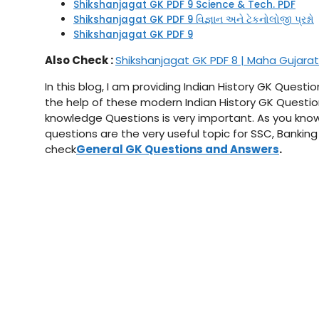
Shikshanjagat GK PDF 9 Science & Tech. PDF
Shikshanjagat GK PDF 9 વિજ્ઞાન અને ટેકનોલોજી પ્રશ્નો
Shikshanjagat GK PDF 9
Also Check :
Shikshanjagat GK PDF 8 | Maha Gujara
In this blog, I am providing Indian History GK Quest
the help of these modern Indian History GK Questio
knowledge Questions is very important. As you know
questions are the very useful topic for SSC, Banki
check
General GK Questions and Answers
.