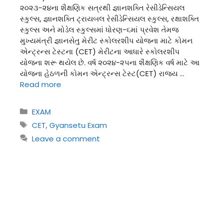
૨૦૨૩-૨૪ના શૈક્ષણિક સત્રથી જ્ઞાનશક્તિ રેસીડેન્સિયલ
સ્કુલ્સ, જ્ઞાનશક્તિ ટ્રાયબલ રેસીડેન્સિયલ સ્કુલ્સ, રક્ષાશક્તિ
સ્કુલ્સ અને મોડેલ સ્કુલ્સમાં ધોરણ-૬માં પ્રવેશ તેમજ
મુખ્યમંત્રી જ્ઞાનસેતુ મેરીટ સ્કોલરશીપ યોજના માટે કોમન
એન્ટ્રન્સ ટેસ્ટના (CET) મેરીટના આધારે સ્કોલરશીપ
યોજના શરૂ થયેલ છે. વર્ષ ૨૦૨૪-૨૫ના શૈક્ષણિક વર્ષ માટે આ
યોજના હેઠળની કોમન એન્ટ્રન્સ ટેસ્ટ(CET) રાજય …
Read more
Categories
EXAM
Tags
CET
,
Gyansetu Exam
Leave a comment