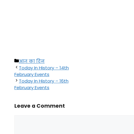
Categories
आज का दिन
Today In History – 14th
February Events
Today In History – 16th
February Events
Leave a Comment
Comment