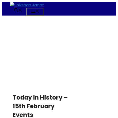
Skip
to
Menu
content
Today In History –
15th February
Events