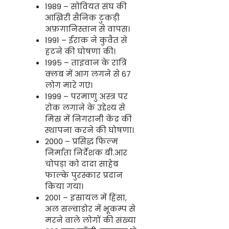
1989 – सोवियत संघ की
आख़िरी सैनिक टुकड़ी
अफ़ग़ानिस्तान से वापस।
1991 – ईराक ने कुवैत से
हटने की घोषणा की।
1995 – ताइवान के रात्रि
क्लब में आग लगने से 67
लोग मारे गए।
1999 – परमाणु अस्त्र पर
रोक लगाने के उद्देश्य से
मिस्र में निगरानी केंद्र की
स्थापना करने की घोषणा।
2000 – प्रसिद्ध फिल्म
निर्माता निर्देशक बी.आर
चोपड़ा को दादा साहेब
फाल्के पुरस्कार प्रदान
किया गया।
2001 – इस्रायल में हिंसा,
अल सल्वाडोर में भूकम्प से
मरने वाले लोगों की संख्या