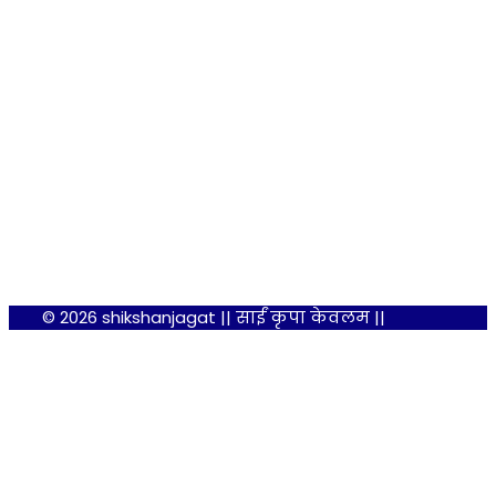
© 2026 shikshanjagat || साईं कृपा केवलम ||