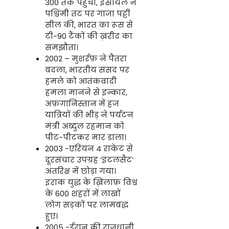
300 तक पहुँची, इस्रायल ने
पश्चिमी तट पर गाजा पट्टी
सील की, भारत का रूस से
टी-90 टैंकों की ख़रीद का
समझौता।
2002 – मुशर्रफ़ ने पैंतरा
बदला, भारतीय संसद पर
हमले को आतंकवादी
हमला मानने से इन्कार,
अफ़ग़ानिस्तान में हज
यात्रियों की भीड़ ने पर्यटन
मंत्री अब्दुल रहमान को
पीट-पीटकर मार डाला।
2003 -एरियन 4 राकेट से
दूरसंचार उपग्रह ‘इंटलसैट’
अंतरिक्ष में छोड़ा गया।
इराक युद्ध के ख़िलाफ़ विश्व
के 600 शहरों में लाखों
लोग सड़कों पर लामबद्ध
हुए।
2005 -ईरान की राजधानी