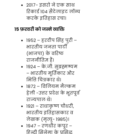
2017- इसरो ने एक साथ
रिकार्ड 104 सैटेलाइट लॉन्च
करके इतिहास रचा।
15 फ़रवरी को जन्मे व्यक्ति
1952 – हरदीप सिंह पुरी –
भारतीय जनता पार्टी
(भाजपा) के वरिष्ठ
राजनीतिज्ञ हैं।
1924 – के.जी. सुब्रह्मण्यम
– भारतीय मूर्तिकार और
भित्ति चित्रकार थे।
1872 – विलियम मैल्कम
हेली -उत्तर प्रदेश के भूतपूर्व
राज्यपाल थे।
1921 – राधाकृष्ण चौधरी,
भारतीय इतिहासकार व
लेखक (मृत्यु- 1985)।
1947 – रणधीर कपूर –
हिन्दी सिनेमा के प्रसिद्ध