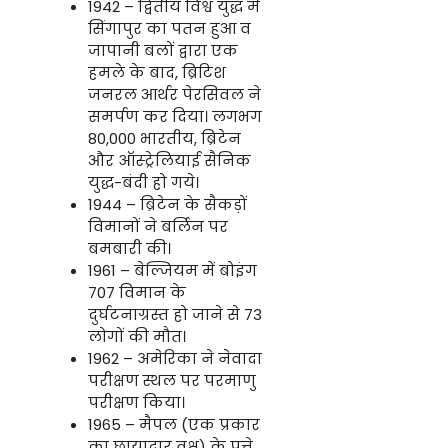
1942 – द्वितीय विश्व युद्ध में
सिंगापुर का पतन हुआ व
जापानी बलों द्वारा एक
हमले के बाद, ब्रिटिश
जनरल आर्थर पेरसिवल ने
समर्पण कर दिया। लगभग
80,000 भारतीय, ब्रिटेन
और ऑस्ट्रेलियाई सैनिक
युद्ध-बंदी हो गये।
1944 – ब्रिटेन के सैकड़ों
विमानों ने बर्लिन पर
बमबारी की।
1961 – बेल्जियम में बोइंग
707 विमान के
दुर्घटनाग्रस्त हो जाने से 73
लोगों की मौत।
1962 – अमेरिका ने नेवादा
परीक्षण स्थल पर परमाणु
परीक्षण किया।
1965 – मैपल (एक प्रकार
का छायादार वृक्ष) के पत्ते