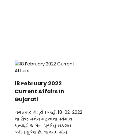
18 February 2022
Current Affairs In
Gujarati
નમસ્કાર મિત્રો ! અહીં 18-02-2022
ના રોજ બનેલ મહત્વના વર્તમાન
પ્રવાહો અંગેના પ્રશ્નોનું સંકલન
કરીને મુકેલ છે. જે આપ સૌને