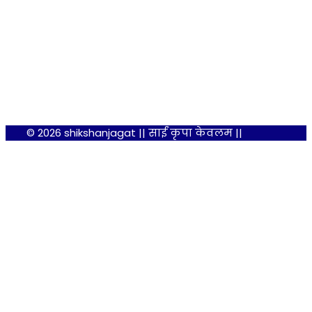
© 2026 shikshanjagat || साईं कृपा केवलम ||