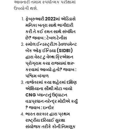
આવનારી તમામ સ્પર્ધાત્મક પરીક્ષામાં
ઉપયોગી થશે.
ફેબ્રુઆરી
2022માં એડિડાસે
મનિકા બત્રા સાથે ભાગીદારી
કરી તે કઈ રમત સાથે સંબંધિત
છે? જવાબ : ટેબલ ટેનીસ
સ્મોલ ઈન્ડસ્ટ્રીઝ ડેવલપમેન્ટ
બેંક ઓફ ઈન્ડિયા (
SIDBI)
દ્વારા વેસ્ટ ટુ વેલ્થ ક્રિએશન
પ્રોગ્રામ કયા રાજ્યમાં શરૂ
કરવામાં આવ્યો હતો? જવાબ :
પશ્વિમ બંગાળ
તાજેતરમાં કયા શહેરમાં દક્ષિણ
એશિયાના સૌથી મોટા બાયો
CNG પ્લાન્ટનું ઉદ્ઘાટન
વડાપ્રધાન નરેન્દ્ર મોદીએ કર્યું
? જવાબ : ઇન્દોર
ભારત સરકાર દ્વારા પ્રથમ
રાષ્ટ્રીય દરિયાઈ સુરક્ષા
સંયોજક તરીકે કોની નિમણૂક