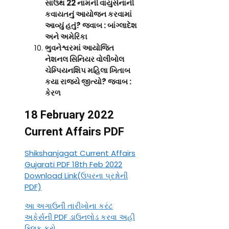
સાઉથ 22 નામની વાયુસેનાની
કવાયતનું આયોજન કરવામાં
આવ્યું હતું
? જવાબ : બાંગ્લાદેશ
અને અમેરિકા
ભુવનેશ્વરમાં આયોજિત
નેશનલ સિનિયર વોલીબોલ
ચેમ્પિયનશિપ મહિલા ખિતાબ
કયા રાજ્યે જીત્યો
? જવાબ :
કેરળ
18 February 2022
Current Affairs PDF
Shikshanjagat Current Affairs
Gujarati PDF 18th Feb 2022
Download Link(ઉપરના પ્રશ્નોની
PDF)
આ અગાઉની તારીખોના કરંટ
અફેર્સની PDF ડાઉનલોડ કરવા અહી
ક્લિક કરો.