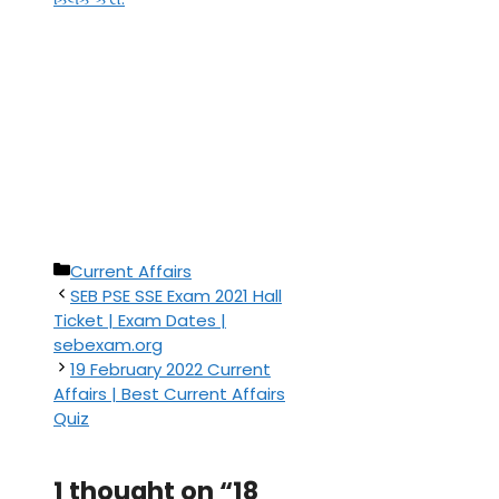
Categories
Current Affairs
SEB PSE SSE Exam 2021 Hall
Ticket | Exam Dates |
sebexam.org
19 February 2022 Current
Affairs | Best Current Affairs
Quiz
1 thought on “18