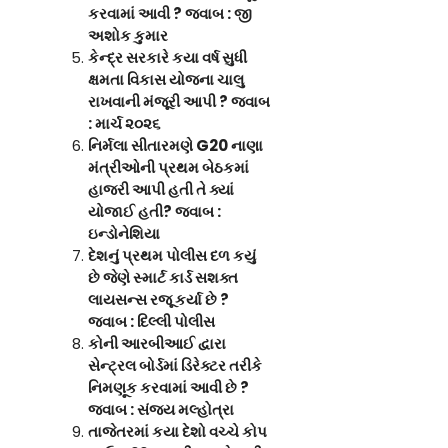
કરવામાં આવી
? જવાબ : જી
અશોક કુમાર
કેન્દ્ર સરકારે કયા વર્ષ સુધી
ક્ષમતા વિકાસ યોજના ચાલુ
રાખવાની મંજૂરી આપી ? જવાબ
: માર્ચ ૨૦૨૬
નિર્મલા સીતારમણે
G20 નાણા
મંત્રીઓની પ્રથમ બેઠકમાં
હાજરી આપી હતી તે ક્યાં
યોજાઈ હતી? જવાબ :
ઇન્ડોનેશિયા
દેશનું પ્રથમ પોલીસ દળ કયું
છે જેણે સ્માર્ટ કાર્ડ સશક્ત
લાયસન્સ રજૂ કર્યા છે
?
જવાબ : દિલ્લી પોલીસ
કોની આરબીઆઈ દ્વારા
સેન્ટ્રલ બોર્ડમાં ડિરેક્ટર તરીકે
નિમણૂક કરવામાં આવી છે
?
જવાબ : સંજય મલ્હોત્રા
તાજેતરમાં કયા દેશો વચ્ચે કોપ