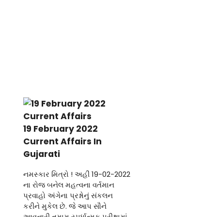
19 February 2022
Current Affairs In
Gujarati
નમસ્કાર મિત્રો ! અહીં 19-02-2022
ના રોજ બનેલ મહત્વના વર્તમાન
પ્રવાહો અંગેના પ્રશ્નોનું સંકલન
કરીને મુકેલ છે. જે આપ સૌને
આવનારી તમામ સ્પર્ધાત્મક પરીક્ષામાં