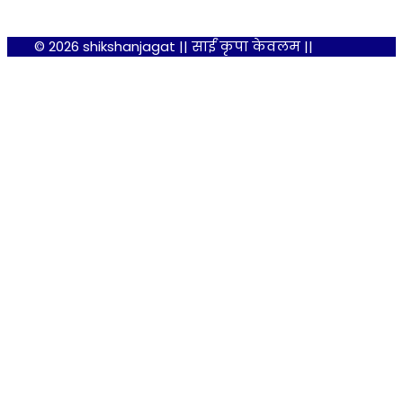
© 2026 shikshanjagat || साईं कृपा केवलम ||