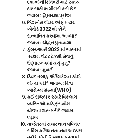
દવાઓની ડિલિવરી માટે સ્કાય
યર સાથે ભાગીદારી કરી છે
?
જવાબ : હિમાચલ પ્રદેશ
બિઝનેસ લીડર ઓફ ધ યર
એવોર્ડ 2022 થી કોને
સન્માનિત કરવામાં આવ્યા
?
જવાબ : યોહન પુનાવાલા
ફેબ્રુઆરી 2022 માં ભારતમાં
પ્રથમ વોટર ટેક્સી સેવાનું
ઉદ્ઘાટન ક્યાં થયું હતું
?
જવાબ : મુંબઈ
ક્વિટ તબાકુ એપ્લિકેશન કોણે
લોન્ચ કરી
? જવાબ : વિશ્વ
આરોગ્ય સંસ્થા(WHO)
કઈ રાજ્ય સરકારે વિકલાંગ
વ્યક્તિઓ માટે કુંસયોમ
યોજના શરૂ કરી
? જવાબ :
લદ્દાખ
તાજેતરમાં રાજસ્થાન પબ્લિક
સર્વિસ કમિશનના નવા અધ્યક્ષ
તરીકે કોની નિમણૂક કરવામાં