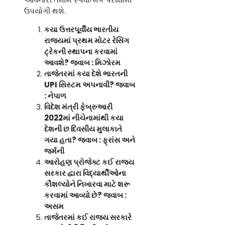
ઉપયોગી થશે.
કયા ઉત્તરપૂર્વીય ભારતીય
રાજ્યમાં પ્રથમ મોટર રેસિંગ
ટ્રેકની સ્થાપના કરવામાં
આવશે
? જવાબ : મિઝોરમ
તાજેતરમાં કયા દેશે ભારતની
UPI સિસ્ટમ અપનાવી? જવાબ
: નેપાળ
વિદેશ મંત્રી ફેબ્રુઆરી
2022માં નીચેનામાંથી કયા
દેશની છ દિવસીય મુલાકાતે
ગયા હતા
? જવાબ : ફ્રાંસ અને
જર્મની
આરોહણ પ્રોજેક્ટ કઈ રાજ્ય
સરકાર દ્વારા વિદ્યાર્થીઓના
કૌશલ્યોને નિખારવા માટે શરૂ
કરવામાં આવ્યો છે
? જવાબ :
અસમ
તાજેતરમાં કઈ રાજ્ય સરકારે