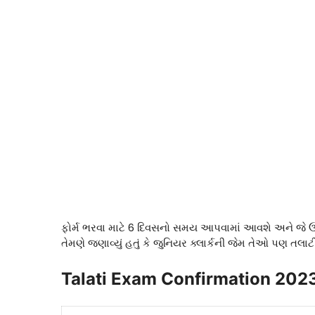
ફોર્મ ભરવા માટે 6 દિવસનો સમય આપવામાં આવશે અને જે ઉમેદ
તેમણે જણાવ્યું હતું કે જુનિયર ક્લાર્કની જેમ તેઓ પણ તલા
Talati Exam Confirmation 202