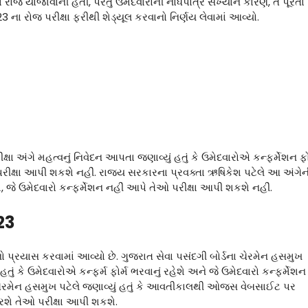
ોજ યોજાવાની હતી, પરંતુ ઉમેદવારોની નોંધપાત્ર સંખ્યાને કારણે, તે પૂરતા
023 ના રોજ પરીક્ષા ફરીથી શેડ્યૂલ કરવાનો નિર્ણય લેવામાં આવ્યો.
્ષા અંગે મહત્વનું નિવેદન આપતા જણાવ્યું હતું કે ઉમેદવારોએ કન્ફર્મેશન ફો
 પરીક્ષા આપી શકશે નહીં. રાજ્ય સરકારના પ્રવક્તા ઋષિકેશ પટેલે આ અંગેન
શે, જે ઉમેદવારો કન્ફર્મેશન નહીં આપે તેઓ પરીક્ષા આપી શકશે નહીં.
23
ાનો પ્રયાસ કરવામાં આવ્યો છે. ગુજરાત સેવા પસંદગી બોર્ડના ચેરમેન હસમુખ
હતું કે ઉમેદવારોએ કન્ફર્મ ફોર્મ ભરવાનું રહેશે અને જે ઉમેદવારો કન્ફર્મેશન
ેરમેન હસમુખ પટેલે જણાવ્યું હતું કે આવતીકાલથી ઓજસ વેબસાઈટ પર
 કરશે તેઓ પરીક્ષા આપી શકશે.