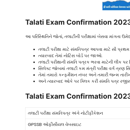
Talati Exam Confirmation 202
આ પરિસ્થિતિને જોતાં, તલાટીની પરીક્ષામાં બેસવા માંગતા ઉમે
તલાટી પરીક્ષા માટે સંમતિપત્ર આપવા માટે સૌ પ્
ત્યારબાદ તેમાં નોટિસ બોર્ડ પર જાઓ.
તલાટી પરીક્ષાની સંમતિ પત્રક ભરવા માટેની લીંક પર 
સિલેક્ટ જોબમાં તલાટી કમ મંત્રી પરીક્ષા વર્ગ ત્રણ સ
તેમાં તમારો કન્ફર્મેશન નંબર અને તમારી જન્મ તારી
અને ત્યારબાદ ઓકે પર ક્લિક કરી સંમતિ પત્ર રજીસ
Talati Exam Confirmation 2023 
તલાટી પરીક્ષા સંમતિપત્ર અંગે નોટીફીકેશન
GPSSB ઓફીસીયલ વેબસાઇટ