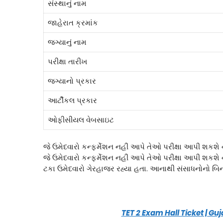
સંસ્થાનું નામ
જાહેરાત ક્રમાંક
જગ્યાનું નામ
પરીક્ષા તારીખ
જગ્યાનો પ્રકાર
આર્ટીકલ પ્રકાર
ઓફીસીયલ વેબસાઇટ
જે ઉમેદવારો કન્ફર્મેશન નહીં આપે તેઓ પરીક્ષા આપી શકશે ન
જે ઉમેદવારો કન્ફર્મેશન નહીં આપે તેઓ પરીક્ષા આપી શકશે નહીં
ટકા ઉમેદવારો ગેરહાજર રહ્યા હતા. આનાથી સંસાધનોનો બ
TET 2 Exam Hall Ticket | G