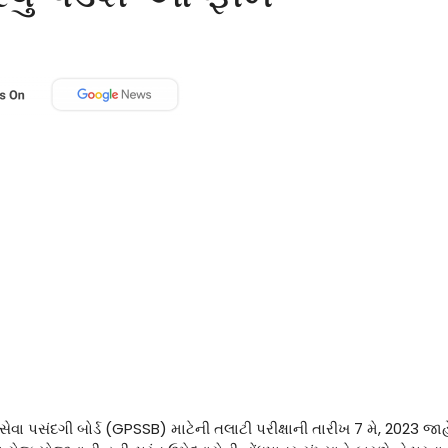
ેવા પસંદગી બોર્ડ (GPSSB) માટેની તલાટી પરીક્ષાની તારીખ 7 મે, 2023 જાહ