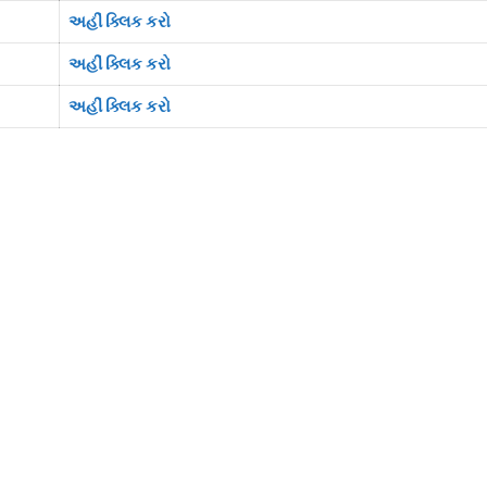
અહીં ક્લિક કરો
અહીં ક્લિક કરો
અહીં ક્લિક કરો