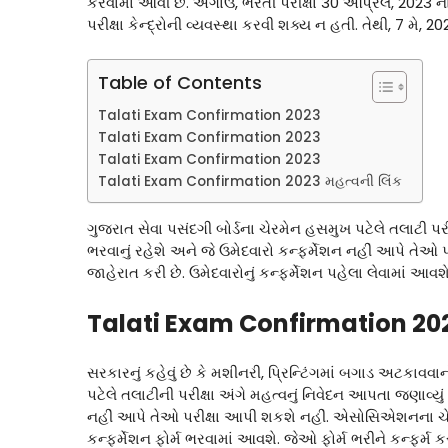
કરવામાં આવી છે. અગાઉ, ભરતી પરીક્ષા 30 એપ્રિલ, 2023 ના ર
પરીક્ષા કેન્દ્રોની વ્યવસ્થા કરવી શક્ય ન હતી. તેથી, 7 મે, 2
Table of Contents
Talati Exam Confirmation 2023
Talati Exam Confirmation 2023
Talati Exam Confirmation 2023
Talati Exam Confirmation 2023 મહત્વની લિંક
ગુજરાત સેવા પસંદગી બોર્ડના ચેરમેન હસમુખ પટેલે તલાટી પરીક
ભરવાનું રહેશે અને જે ઉમેદવારો કન્ફર્મેશન નહીં આપે તેઓ
જાહેરાત કરી છે. ઉમેદવારોનું કન્ફર્મેશન પહેલા લેવામાં આવ
Talati Exam Confirmation 20
સરકારનું કહેવું છે કે મશીનરી, પ્રિન્ટિંગમાં બગાડ અટકાવવ
પટેલે તલાટીની પરીક્ષા અંગે મહત્વનું નિવેદન આપતા જણાવ્યું 
નહીં આપે તેઓ પરીક્ષા આપી શકશે નહીં. એસોસિએશનના ચ
કન્ફર્મેશન ફોર્મ ભરવામાં આવશે. જેઓ ફોર્મ ભરીને કન્ફર્મ