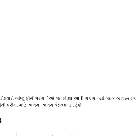
વારો બીજું ફોર્મ ભરશે તેઓ જ પરીક્ષા આપી શકશે. ત્યાં બેઠક વ્યવસ્થા અ
ટીની પરીક્ષા માટે અલગ-અલગ જિલ્લામાં રહેશે.
3