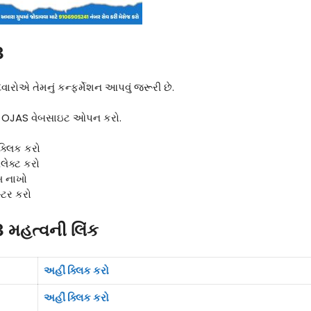
3
દવારોએ તેમનું કન્ફર્મેશન આપવું જરૂરી છે.
રથમ OJAS વેબસાઇટ ઓપન કરો.
ક્લિક કરો
િલેક્ટ કરો
ખ નાખો
્ટર કરો
મહત્વની લિંક
અહીં ક્લિક કરો
અહીં ક્લિક કરો