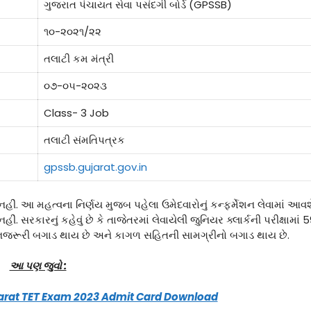
ગુજરાત પંચાયત સેવા પસંદગી બોર્ડ (GPSSB)
૧૦-૨૦૨૧/૨૨
તલાટી કમ મંત્રી
૦૭-૦૫-૨૦૨૩
Class- 3 Job
તલાટી સંમતિપત્રક
gpssb.gujarat.gov.in
હીં. આ મહત્વના નિર્ણય મુજબ પહેલા ઉમેદવારોનું કન્ફર્મેશન લેવામાં આવશ
. સરકારનું કહેવું છે કે તાજેતરમાં લેવાયેલી જુનિયર ક્લાર્કની પરીક્ષામાં 
િનજરૂરી બગાડ થાય છે અને કાગળ સહિતની સામગ્રીનો બગાડ થાય છે.
આ પણ જુવો :
ujarat TET Exam 2023 Admit Card Download