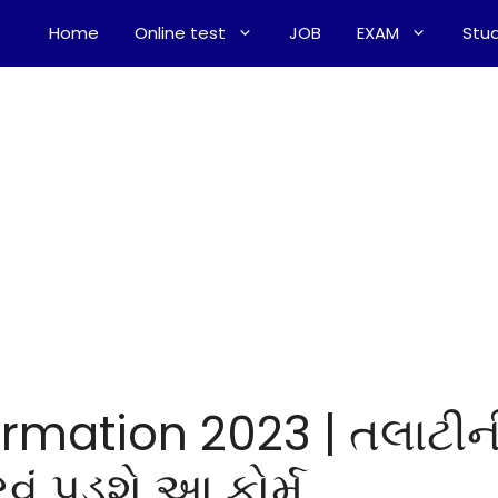
Home
Online test
JOB
EXAM
Stud
rmation 2023 | તલાટીન
વું પડશે આ ફોર્મ