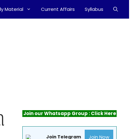
y Material
Current Affairs
Syllabus
Join our Whatsapp Group : Click Here
ી
Join Now
Join Telegram