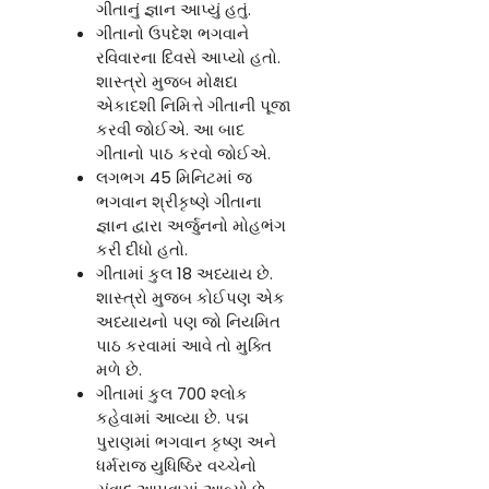
ગીતાનું જ્ઞાન આપ્યું હતું.
ગીતાનો ઉપદેશ ભગવાને
રવિવારના દિવસે આપ્યો હતો.
શાસ્ત્રો મુજબ મોક્ષદા
એકાદશી નિમિત્તે ગીતાની પૂજા
કરવી જોઈએ. આ બાદ
ગીતાનો પાઠ કરવો જોઈએ.
લગભગ 45 મિનિટમાં જ
ભગવાન શ્રીકૃષ્ણે ગીતાના
જ્ઞાન દ્વારા અર્જુનનો મોહભંગ
કરી દીધો હતો.
ગીતામાં કુલ 18 અધ્યાય છે.
શાસ્ત્રો મુજબ કોઈપણ એક
અધ્યાયનો પણ જો નિયમિત
પાઠ કરવામાં આવે તો મુક્તિ
મળે છે.
ગીતામાં કુલ 700 શ્લોક
કહેવામાં આવ્યા છે. પદ્મ
પુરાણમાં ભગવાન કૃષ્ણ અને
ધર્મરાજ યુધિષ્ઠિર વચ્ચેનો