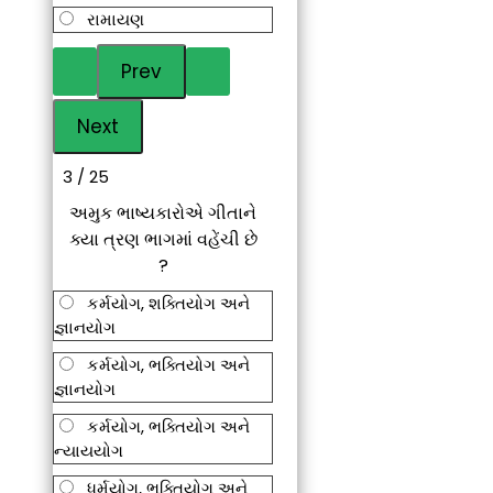
રામાયણ
3 / 25
અમુક ભાષ્યકારોએ ગીતાને
ક્યા ત્રણ ભાગમાં વહેંચી છે
?
કર્મયોગ, શક્તિયોગ અને
જ્ઞાનયોગ
કર્મયોગ, ભક્તિયોગ અને
જ્ઞાનયોગ
કર્મયોગ, ભક્તિયોગ અને
ન્યાયયોગ
ધર્મયોગ, ભક્તિયોગ અને