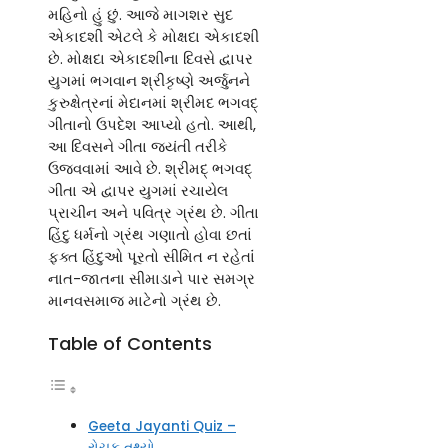
મહિનો હું છું. આજે માગશર સુદ
એકાદશી એટલે કે મોક્ષદા એકાદશી
છે. મોક્ષદા એકાદશીના દિવસે દ્વાપર
યુગમાં ભગવાન શ્રીકૃષ્ણે અર્જુનને
કુરુક્ષેત્રનાં મેદાનમાં શ્રીમદ ભગવદ્
ગીતાનો ઉપદેશ આપ્યો હતો. આથી,
આ દિવસને ગીતા જયંતી તરીકે
ઉજવવામાં આવે છે. શ્રીમદ્ ભગવદ્
ગીતા એ દ્વાપર યુગમાં રચાયેલ
પ્રાચીન અને પવિત્ર ગ્રંથ છે. ગીતા
હિંદુ ધર્મનો ગ્રંથ ગણાતો હોવા છતાં
ફક્ત હિંદુઓ પૂરતો સીમિત ન રહેતાંં
નાત-જાતના સીમાડાને પાર સમગ્ર
માનવસમાજ માટેનો ગ્રંથ છે.
Table of Contents
Geeta Jayanti Quiz –
રોચક તથ્યો