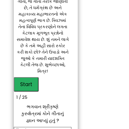
ગીતા, જે ગીતા તરીકે જાણીતી
છે, તે ધર્મગ્રંથ છે અને
મહાકાવ્ય મહાભારતનો એક
મહત્વપૂર્ણ ભાગ છે. ક્વિઝમાં
તેના વિવિધ પ્રકરણોને લગતા
કેટલાક મૂળભૂત પ્રશ્નોનો
સમાવેશ થાય છે. શું તમને લાગે
છે કે તમે અહીં સારો સ્કોર
કરી શકો છો? તેને ઉપાડો અને
જુઓ કે તમારી યાદશક્તિ
કેટલી તેજ છે. શુભેચ્છાઓ,
મિત્ર!
1 / 25
ભગવાન શ્રીકૃષ્ણે
કુરુક્ષેત્રમાં કોને ગીતાનું
જ્ઞાન આપ્યું હતું ?