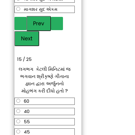
માગશર સુદ એકમ
15 / 25
લગભગ કેટલી મિનિટમાં જ
ભગવાન શ્રીકૃષ્ણે ગીતાના
જ્ઞાન દ્વારા અર્જુનનો
મોહભંગ કરી દીધો હતો ?
60
40
55
45