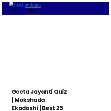
Skip
to
Menu
content
Geeta Jayanti Quiz
| Mokshada
Ekadashi | Best 25