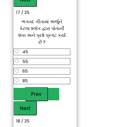
17 / 25
ભગવદ ગીતામાં અર્જુને
કેટલા શ્લોક દ્વારા પોતાની
શંકા અને પ્રશ્નો પ્રગટ કર્યા
છે ?
45
55
65
85
18 / 25