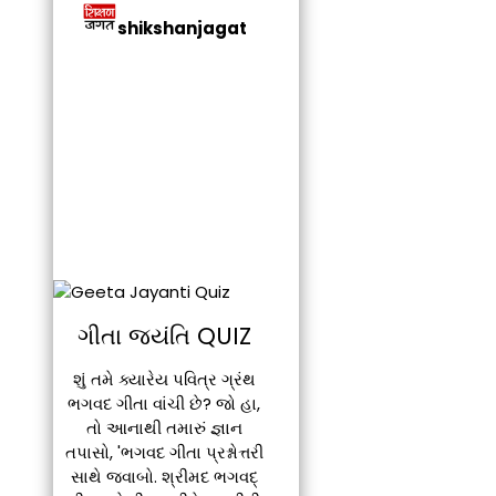
shikshanjagat
ગીતા જયંતિ QUIZ
શું તમે ક્યારેય પવિત્ર ગ્રંથ
ભગવદ ગીતા વાંચી છે? જો હા,
તો આનાથી તમારું જ્ઞાન
તપાસો, 'ભગવદ ગીતા પ્રશ્નોત્તરી
સાથે જવાબો. શ્રીમદ ભગવદ્