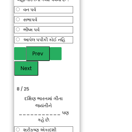
વન પર્વ
સભાપર્વ
ભીષ્મ પર્વ
આપેલ પપીકી કોઈ નહિ
8 / 25
દક્ષિણ ભારતમાં ગીતા
જયંતીને
___________ પણ
કહે છે.
શ્રીકૃષ્ણ એકાદશી