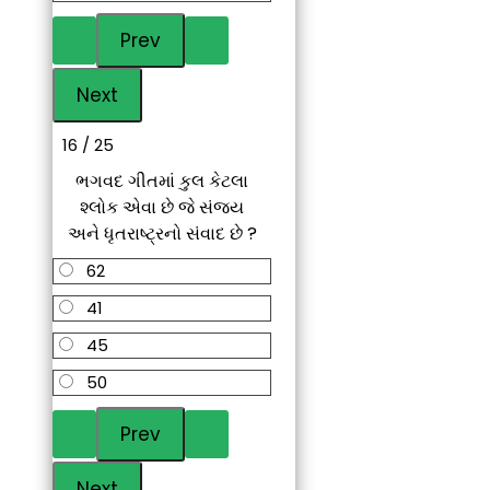
16 / 25
ભગવદ ગીતમાં કુલ કેટલા
શ્લોક એવા છે જે સંજય
અને ધૃતરાષ્ટ્રનો સંવાદ છે ?
62
41
45
50