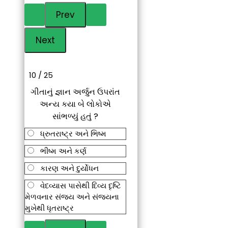
10 / 25
ગીતાનું જ્ઞાન અર્જુન ઉપરાંત
અન્ય કયા બે લોકોએ
સાંભળ્યું હતું ?
ધ્રુતરાષ્ટ્ર અને ભિષ્મ
ભીષ્મ અને કર્ણ
કારણ અને દુર્યોધન
વેદવ્યાસ પાસેથી દિવ્ય દૃષ્ટિ
મેળવનાર સંજય અને સંજયના
મુખેથી ધૃતરાષ્ટ્ર