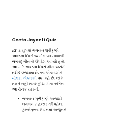
Geeta Jayanti Quiz
દ્વાપર યુગમાં ભગવાન શ્રીકૃષ્ણે
આજના દિવસે જ મોક્ષ આપવાવાળી
ભગવદ્ ગીતાનો ઉપદેશ આપ્યો હતો.
આ માટે આજનો દિવસે ગીતા જયંતી
તરીકે ઉજવાય છે. આ એકાદશીને
મોક્ષદા એકાદશી
પણ કહે છે. જોકે
તમને નહીં ખબર હોય ગીતા અંગેના
આ રોચક રહસ્યો.
ભગવાન શ્રીકૃષ્ણે આજથી
લગભગ 7 હજાર વર્ષ પહેલા
કુરુક્ષેત્રના મેદાનમાં અર્જુનને