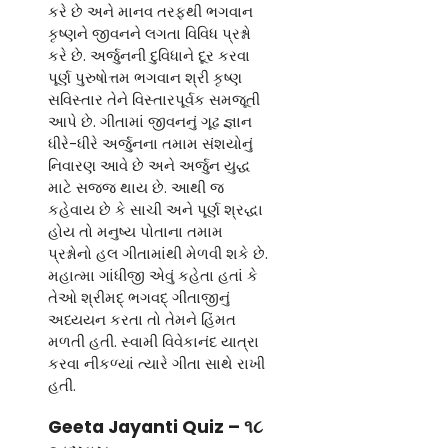
કરે છે અને માનવ તરફથી ભગવાન
કૃષ્ણને જીવનને લગતા વિવિધ પ્રશ્નો
કરે છે. અર્જુનની દુવિધાને દૂર કરવા
પૂર્ણ પુરુષોત્તમ ભગવાન શ્રી કૃષ્ણ
સવિસ્તાર તેને વિસ્તારપૂર્વક સમજૂતી
આપે છે. ગીતામાં જીવનનું ગૂઢ જ્ઞાન
ધીરે-ધીરે અર્જુનના તમામ સંશયોનું
નિવારણ આવે છે અને અર્જુન યુદ્ધ
માટે સજ્જ થાય છે. આથી જ
કહેવાય છે કે સાચી અને પૂર્ણ શ્રદ્ધા
હોય તો મનુષ્ય પોતાના તમામ
પ્રશ્નોનો હલ ગીતામાંથી મેળવી શકે છે.
મહાત્મા ગાંધીજી એવું કહેતા હતાં કે
તેઓ શ્રીમદ્ ભગવદ્ ગીતાજીનું
અધ્યયન કરતા તો તેમને હિંમત
મળતી હતી. સ્વામી વિવેકાનંદ યાત્રા
કરવા નીકળ્યાં ત્યારે ગીતા સાથે રાખી
હતી.
Geeta Jayanti Quiz – ૧૮