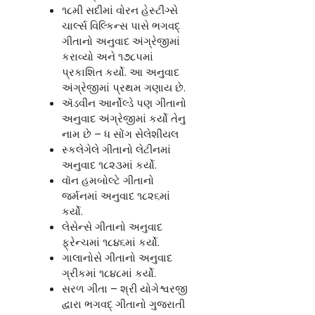
૧૮મી સદીમાં વોરન હેસ્ટીંગ્સે
ચાર્લ્સ વિલ્કિન્સ પાસે ભગવદ્
ગીતાનો અનુવાદ અંગ્રેજીમાં
કરાવ્યો અને ૧૭૮૫માં
પ્રકાશિત કર્યો. આ અનુવાદ
અંગ્રેજીમાં પ્રથમ ગણાય છે.
ઍડવીન આર્નોલ્ડે પણ ગીતાનો
અનુવાદ અંગ્રેજીમાં કર્યો તેનુ
નામ છે – ધ સોંગ સેલેશીયલ
સ્કલેગેલે ગીતાનો લેટીનમાં
અનુવાદ ૧૮૨૩માં કર્યો.
વૉન હમબોલ્ટે ગીતાનો
જર્મનમાં અનુવાદ ૧૮૨૬માં
કર્યો.
લેસેન્સે ગીતાનો અનુવાદ
ફ્રેન્ચમાં ૧૮૪૬માં કર્યો.
ગાલાનોસે ગીતાનો અનુવાદ
ગ્રીકમાં ૧૮૪૮માં કર્યો.
સરળ ગીતા – શ્રી યોગેશ્વરજી
દ્વારા ભગવદ્ ગીતાનો ગુજરાતી