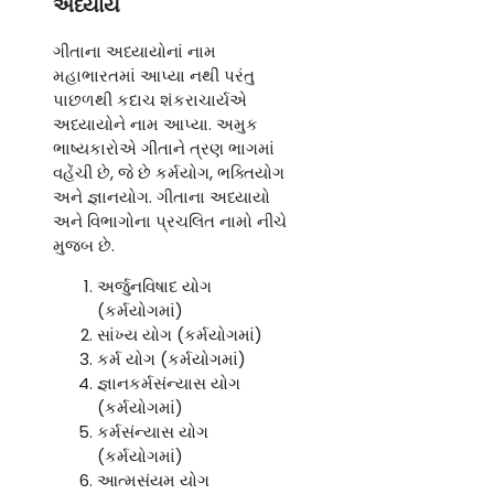
અધ્યાય
ગીતાના અધ્યાયોનાં નામ
મહાભારતમાં આપ્યા નથી પરંતુ
પાછળથી કદાચ શંકરાચાર્યએ
અધ્યાયોને નામ આપ્યા. અમુક
ભાષ્યકારોએ ગીતાને ત્રણ ભાગમાં
વહેંચી છે, જે છે કર્મયોગ, ભક્તિયોગ
અને જ્ઞાનયોગ. ગીતાના અધ્યાયો
અને વિભાગોના પ્રચલિત નામો નીચે
મુજબ છે.
અર્જુનવિષાદ યોગ
(કર્મયોગમાં)
સાંખ્ય યોગ (કર્મયોગમાં)
કર્મ યોગ (કર્મયોગમાં)
જ્ઞાનકર્મસંન્યાસ યોગ
(કર્મયોગમાં)
કર્મસંન્યાસ યોગ
(કર્મયોગમાં)
આત્મસંયમ યોગ