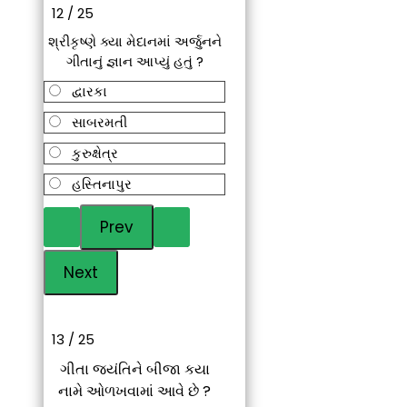
12 / 25
શ્રીકૃષ્ણે ક્યા મેદાનમાં અર્જુનને
ગીતાનું જ્ઞાન આપ્યું હતું ?
દ્વારકા
સાબરમતી
કુરુક્ષેત્ર
હસ્તિનાપુર
13 / 25
ગીતા જયંતિને બીજા કયા
નામે ઓળખવામાં આવે છે ?