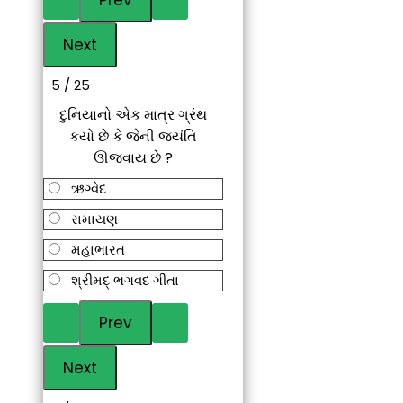
5 / 25
દુનિયાનો એક માત્ર ગ્રંથ
કયો છે કે જેની જયંતિ
ઊજવાય છે ?
ઋગ્વેદ
રામાયણ
મહાભારત
શ્રીમદ્ ભગવદ ગીતા