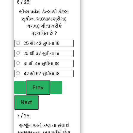
6 / 25
ભીષ્મ પર્વમાં કેત્લાથી કેટલા
સુધીના અધ્યાય શ્રીમદ્
ભગવદ્ ગીતા તરીકે
પ્રચલિત છે ?
25 થી 42 સુધીના 18
20 થી 37 સુધીના 18
31 થી 48 સુધીના 18
42 થી 67 સુધીના 18
7 / 25
અર્જુન અને કૃષ્ણના સંવાદો
મહાભારતના કયા પર્વમાં છે ?