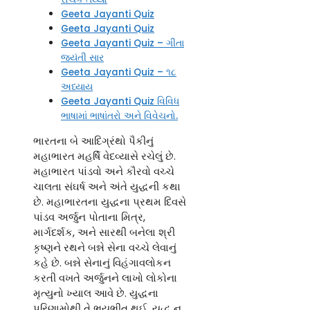
Geeta Jayanti Quiz
Geeta Jayanti Quiz
Geeta Jayanti Quiz – ગીતા
જયંતી સાર
Geeta Jayanti Quiz – ૧૮
અધ્યાય
Geeta Jayanti Quiz વિવિધ
ભાષામાં ભાષાંતરો અને વિવેચનો.
ભારતના બે આદિગ્રંથો પૈકીનું
મહાભારત મહર્ષિ વેદવ્યાસે રચેલું છે.
મહાભારત પાંડવો અને કૌરવો વચ્ચે
ચાલતા સંઘર્ષ અને અંતે યુદ્ધની કથા
છે. મહાભારતના યુદ્ધના પ્રથમ દિવસે
પાંડવ અર્જુન પોતાના મિત્ર,
માર્ગદર્શક, અને સારથી બનેલા શ્રી
કૃષ્ણને રથને બન્ને સેના વચ્ચે લેવાનું
કહે છે. બન્ને સેનાનું વિહંગાવલોકન
કરતી વખતે અર્જુનને લાખો લોકોના
મૃત્યુનો ખ્યાલ આવે છે. યુદ્ધના
પરિણામોથી તે ભયભીત થઈ, યુદ્ધ ન