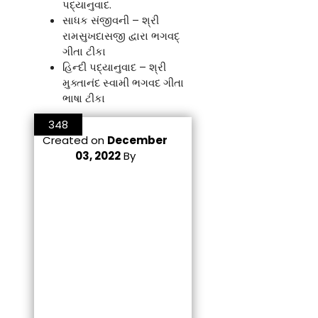
પદ્યાનુવાદ.
સાધક સંજીવની – શ્રી
રામસુખદાસજી દ્વારા ભગવદ્
ગીતા ટીકા
હિન્દી પદ્યાનુવાદ – શ્રી
મુક્તાનંદ સ્વામી ભગવદ ગીતા
ભાષા ટીકા
348
Created on
December
03, 2022
By