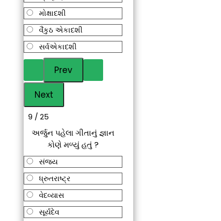
મોક્ષાદશી
વૈંકુઠ એકાદશી
સર્વએકાદશી
9 / 25
અર્જુન પહેલા ગીતાનું જ્ઞાન
કોણે મળ્યું હતું ?
સંજય
ધ્રુતરાષ્ટ્ર
વેદવ્યાસ
સૂર્યદેવ