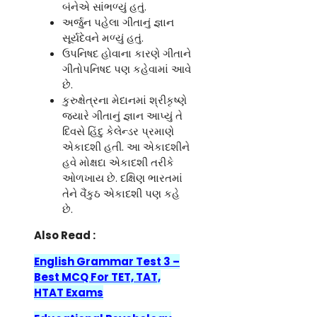
બંનેએ સાંભળ્યું હતું.
અર્જુન પહેલા ગીતાનું જ્ઞાન
સૂર્યદેવને મળ્યું હતું.
ઉપનિષદ હોવાના કારણે ગીતાને
ગીતોપનિષદ પણ કહેવામાં આવે
છે.
કુરુક્ષેત્રના મેદાનમાં શ્રીકૃષ્ણે
જ્યારે ગીતાનું જ્ઞાન આપ્યું તે
દિવસે હિંદુ કેલેન્ડર પ્રમાણે
એકાદશી હતી. આ એકાદશીને
હવે મોક્ષદા એકાદશી તરીકે
ઓળખાય છે. દક્ષિણ ભારતમાં
તેને વૈંકુઠ એકાદશી પણ કહે
છે.
Also Read :
English Grammar Test 3 –
Best MCQ For TET, TAT,
HTAT Exams