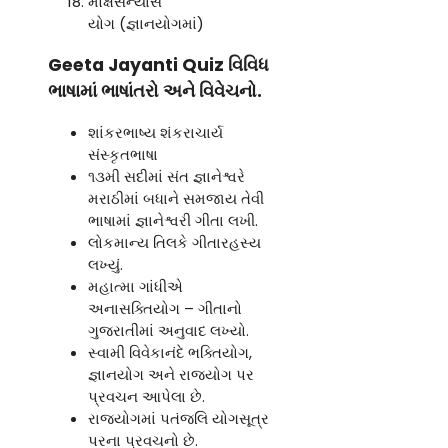
મોક્ષસંન્યાસ
યોગ (જ્ઞાનયોગમાં)
Geeta Jayanti Quiz વિવિધ
ભાષામાં ભાષાંતરો અને વિવેચનો.
શાંકરભાષ્ય શંકરાચાર્ય
સંસ્કૃતભાષા
૧૩મી સદીમાં સંત જ્ઞાનેશ્વરે
મરાઠીમાં બધાને સમજાય તેવી
ભાષામાં જ્ઞાનેશ્વરી ગીતા લખી.
લોકમાન્ય તિલકે ગીતારહસ્ય
લખ્યું.
મહાત્મા ગાંધીએ
અનાસક્તિયોગ – ગીતાનો
ગુજરાતીમાં અનુવાદ લખ્યો.
સ્વામી વિવેકાનંદે ભક્તિયોગ,
જ્ઞાનયોગ અને રાજયોગ પર
પ્રવચન આપેલા છે.
રાજયોગમાં પતંજલિ યોગસૂત્ર
પરના પ્રવચનો છે.