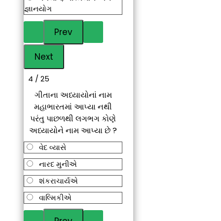
જ્ઞાનયોગ
4 / 25
ગીતાના અધ્યાયોનાં નામ
મહાભારતમાં આપ્યા નથી
પરંતુ પાછળથી લગભગ કોણે
અધ્યાયોને નામ આપ્યા છે ?
વેદ વ્યાસે
નારદ મુનીએ
શંકરાચાર્યએ
વાલ્મિકીએ