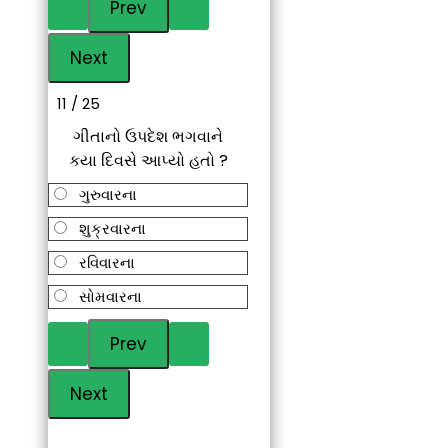
11 / 25
ગીતાનો ઉપદેશ ભગવાને
કયા દિવસે આપ્યો હતો ?
ગુરુવારના
શુક્રવારના
રવિવારના
સોમવારના