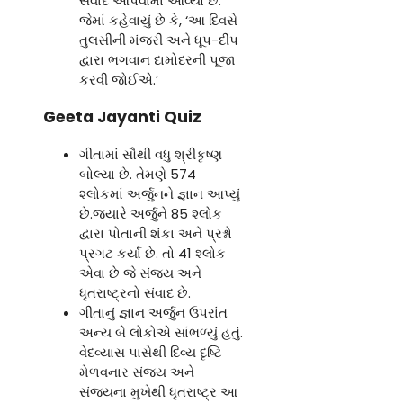
સંવાદ આપવામાં આવ્યો છે.
જેમાં કહેવાયું છે કે, ‘આ દિવસે
તુલસીની મંજરી અને ધૂપ-દીપ
દ્વારા ભગવાન દામોદરની પૂજા
કરવી જોઈએ.’
Geeta Jayanti Quiz
ગીતામાં સૌથી વધુ શ્રીકૃષ્ણ
બોલ્યા છે. તેમણે 574
શ્લોકમાં અર્જુનને જ્ઞાન આપ્યું
છે.જ્યારે અર્જુને 85 શ્લોક
દ્વારા પોતાની શંકા અને પ્રશ્નો
પ્રગટ કર્યા છે. તો 41 શ્લોક
એવા છે જે સંજય અને
ધૃતરાષ્ટ્રનો સંવાદ છે.
ગીતાનું જ્ઞાન અર્જુન ઉપરાંત
અન્ય બે લોકોએ સાંભળ્યું હતું.
વેદવ્યાસ પાસેથી દિવ્ય દૃષ્ટિ
મેળવનાર સંજય અને
સંજયના મુખેથી ધૃતરાષ્ટ્ર આ