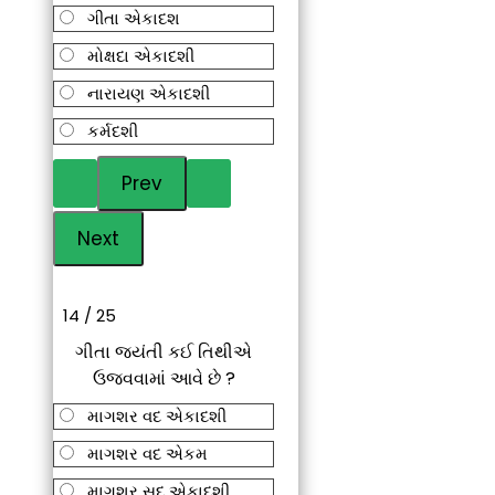
ગીતા એકાદશ
મોક્ષદા એકાદશી
નારાયણ એકાદશી
કર્મદશી
14 / 25
ગીતા જયંતી કઈ તિથીએ
ઉજવવામાં આવે છે ?
માગશર વદ એકાદશી
માગશર વદ એકમ
માગશર સુદ એકાદશી