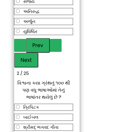
સંજય
અનિરુદ્ધ
અર્જુન
યુધિષ્ઠિર
2 / 25
વિશ્વના કયા ગ્રંથનું ૧૦૦ થી
પણ વધુ ભાષાઓમાં તેનું
ભાષાંતર થયેલું છે ?
ત્રિપિટક
બાઈબલ
શ્રીમદ્ ભગવદ ગીતા