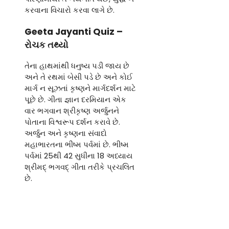
કરવાના વિચારો કરવા લાગે છે.
Geeta Jayanti Quiz
–
રોચક તથ્યો
તેના હાથમાંથી ધનુષ્ય પડી જાય છે
અને તે રથમાં બેસી પડે છે અને કોઈ
માર્ગ ન સૂઝતાં કૃષ્ણને માર્ગદર્શન માટે
પૂછે છે. ગીતા જ્ઞાન દરમિયાન એક
વાર ભગવાન શ્રીકૃષ્ણ અર્જુનને
પોતાના વિશ્વરૂપ દર્શન કરાવે છે.
અર્જુન અને કૃષ્ણના સંવાદો
મહાભારતના ભીષ્મ પર્વમાં છે. ભીષ્મ
પર્વમાં 25થી 42 સુધીના 18 અધ્યાય
શ્રીમદ્ ભગવદ્ ગીતા તરીકે પ્રચલિત
છે.